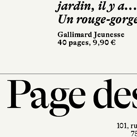
jardin, il y a..
et le Ca
Un rouge-gorg
des anim
Gallimard Jeunesse
Didier Jeunes
40 pages, 9,90 €
36 pages, 24,
101, r
7