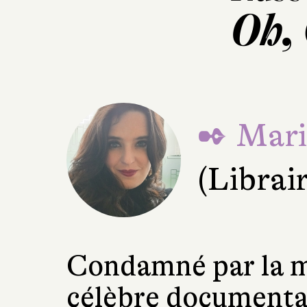
Oh,
✒ Mari
(Librai
Condamné par la m
célèbre documenta