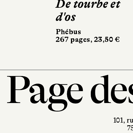
De tourbe et
Gallimard, Musé
Louvre
d'os
452 pages, 45 €
Phébus
267 pages, 23,50 €
101, r
7