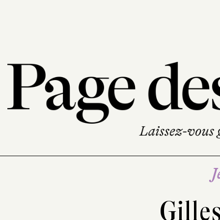
J
Gille