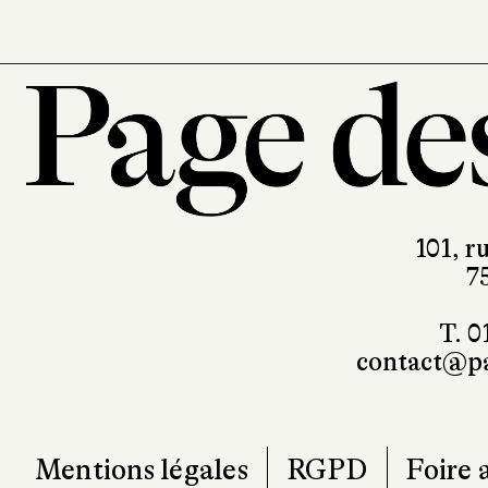
101, r
7
T. 0
contact@pa
Mentions légales
RGPD
Foire 