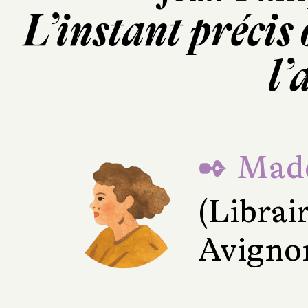
L’instant précis
l’
✒ Made
(Librai
Avigno