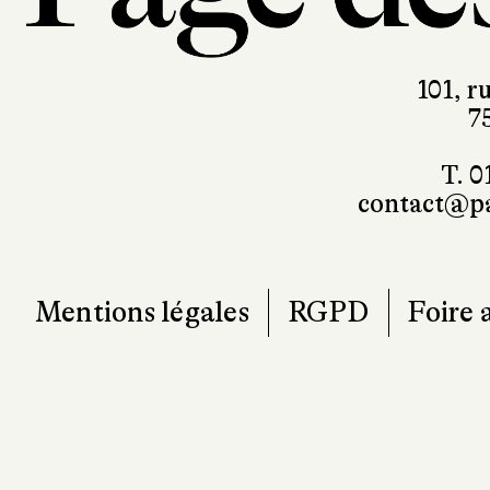
101, r
7
T. 0
contact@pa
Mentions légales
RGPD
Foire 