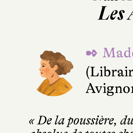
Les 
✒ Made
(Librai
Avigno
« De la poussière, du