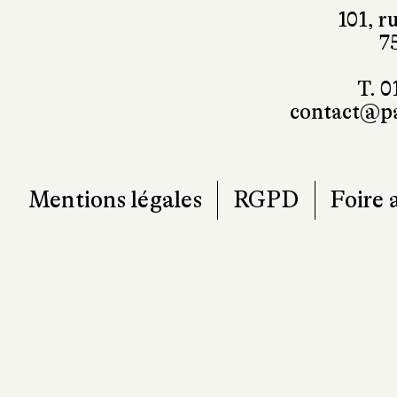
101, r
7
T. 0
contact@pa
Mentions légales
RGPD
Foire 