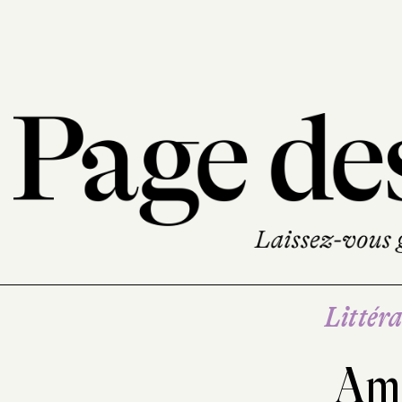
Littéra
Am