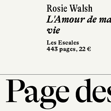
Collectif
Contes
africains
Gründ, Nimba édition
88 pages, 14,95 €