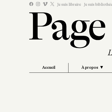
Je suis libraire
Je suis bibliothé
Accueil
À propos