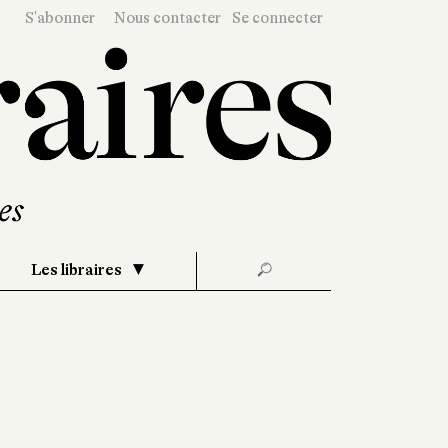
S'abonner
Nous contacter
Se connecter
Les libraires
🔎