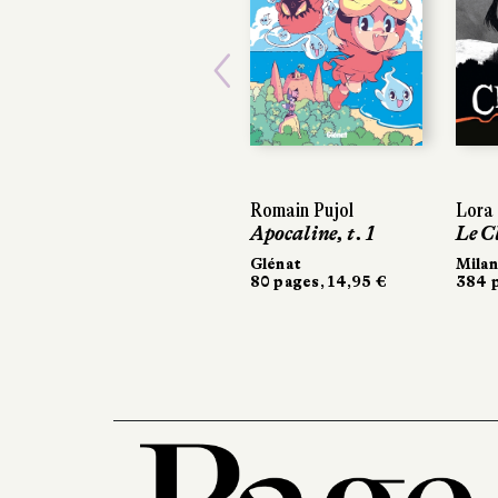
Previous
Romain Pujol
Lora
Apocaline, t. 1
Le Cl
Glénat
Milan
80 pages, 14,95 €
384 p