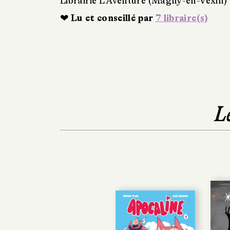
Librairie L'Aventure (Magny-en-Vexin)
❤ Lu et conseillé par
7 libraire(s)
L