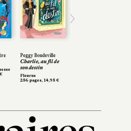
Next
ère
Peggy Boudeville
Charlie, au fil de
son destin
nesse
 €
Fleurus
256 pages, 14,95 €