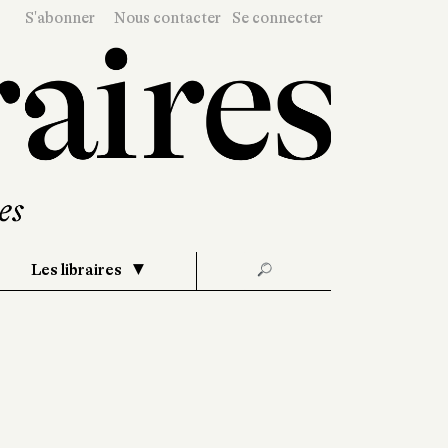
S'abonner
Nous contacter
Se connecter
Les libraires
🔎