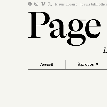
Je suis libraire
Je suis bibliothé
Accueil
À propos