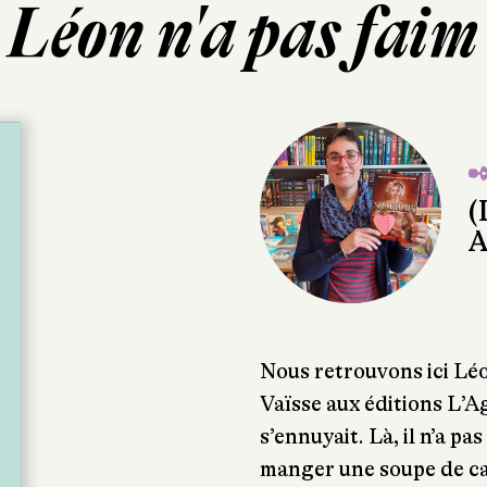
Léon n'a pas faim
✒
(
A
Nous retrouvons ici Léo
Vaïsse aux éditions L’
s’ennuyait. Là, il n’a pa
manger une soupe de ca