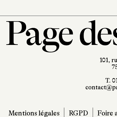
101, r
7
T. 0
contact@pa
Mentions légales
RGPD
Foire 