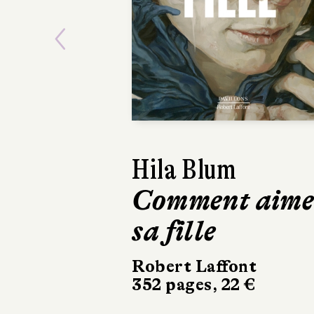
Previous
Hila Blum
Frédéric Plous
Comment aime
Tout blanc
sa fille
Éditions Héloïse
d’Ormesson
Robert Laffont
19 €
352 pages, 22 €