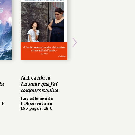
Next
Andrea Abreu
Andrea Abreu
Tamzin Merchant
du
du
La sœur que j’ai
La sœur que j’ai
La Maison
toujours voulue
toujours voulue
Chapelier, t. 1
Les éditions de
Les éditions de
Gallimard Jeunesse
 €
 €
l’Observatoire
l’Observatoire
356 pages, 18 €
153 pages, 18 €
153 pages, 18 €