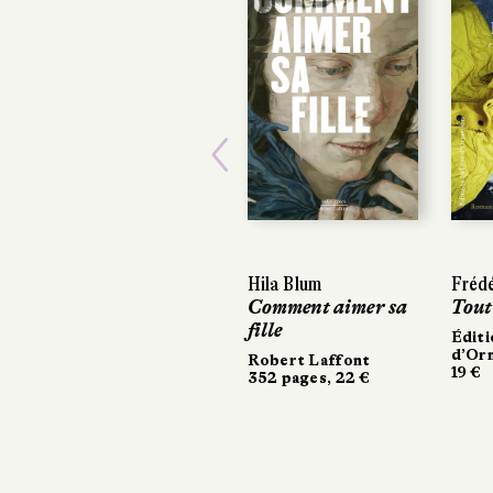
Previous
Hila Blum
Frédé
Frédé
Comment aimer sa
Tout
Tout
fille
Éditi
Éditi
d’Or
d’Or
Robert Laffont
19 €
19 €
352 pages, 22 €