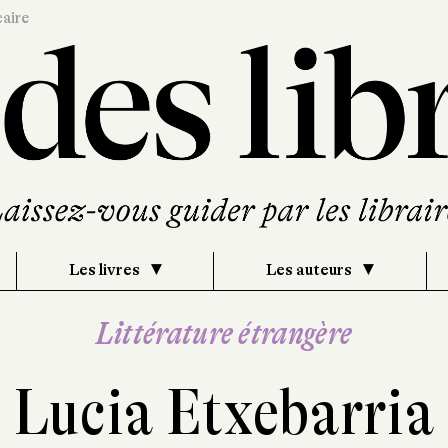
caire
Les livres
Les auteurs
Littérature étrangère
Lucia Etxebarria