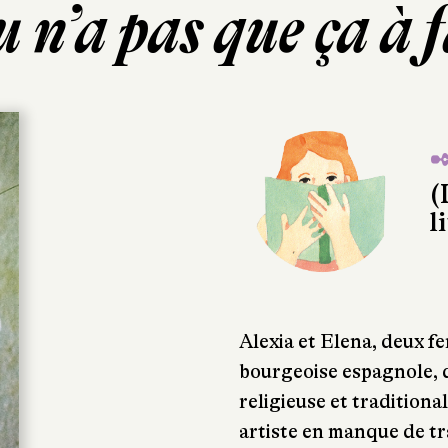
 n’a pas que ça à 
✒
(
l
Alexia et Elena, deux fe
bourgeoise espagnole, d
religieuse et traditiona
artiste en manque de tra