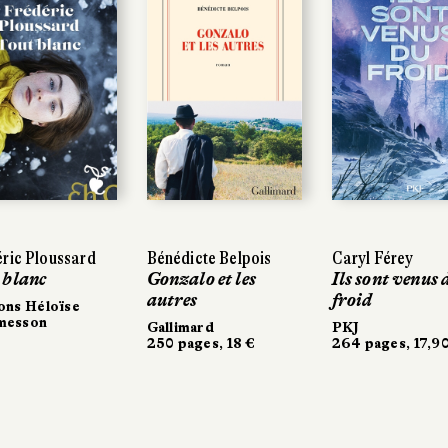
ric Ploussard
ric Ploussard
Bénédicte Belpois
Bénédicte Belpois
Caryl Férey
Caryl Férey
 blanc
 blanc
Gonzalo et les
Gonzalo et les
Ils sont venus 
Ils sont venus 
autres
autres
froid
froid
ons Héloïse
ons Héloïse
messon
messon
Gallimard
Gallimard
PKJ
PKJ
250 pages, 18 €
250 pages, 18 €
264 pages, 17,90
264 pages, 17,90