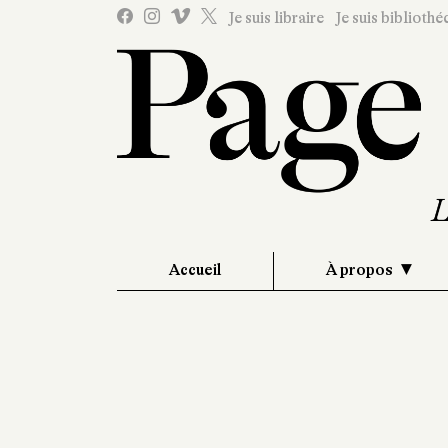
Je suis libraire
Je suis bibliothé
Accueil
À propos