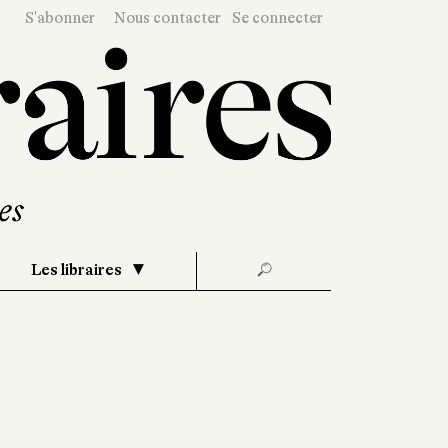
S'abonner
Nous contacter
Se connecter
Les libraires
🔎