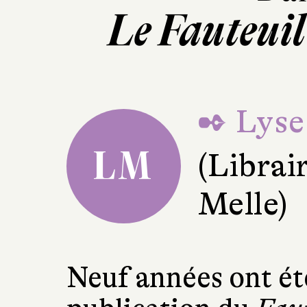
Le Fauteuil 
✒ Lyse
LM
(Librai
Melle)
Neuf années ont été