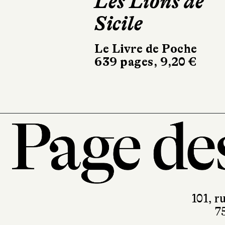
Les Lions de
L
Sicile
de
Le Livre de Poche
Alb
639 pages, 9,20 €
427
101, r
7