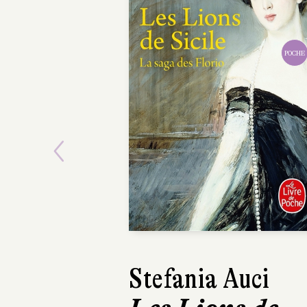
POCHE
Previous
Stefania Auci
St