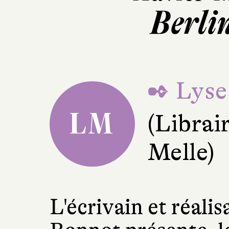
Berli
✒ Lyse
LM
(Librai
Melle)
L'écrivain et réali