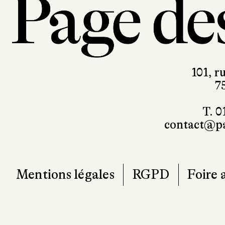
101, r
7
T. 0
contact@pa
Mentions légales
RGPD
Foire 