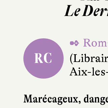
Le Der
✒ Roma
RC
(Librai
Aix-les
Marécageux, danger