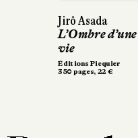
David Foster
Wallace, Mark
Costello
Rappeurs de
sens
Au Diable Vauvert
304 pages, 20 €