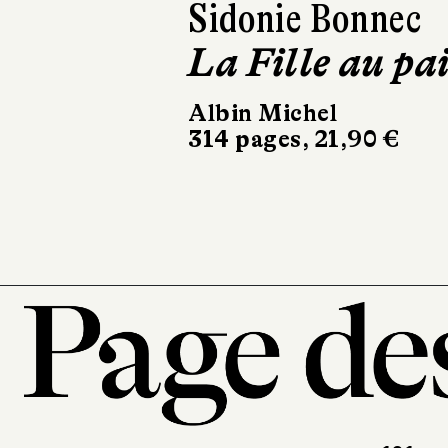
David Litchfield
Mon voisin
dinosaure
Fleurus
40 pages, 16,50 €