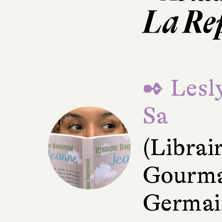
La Re
✒ Lesl
Sa
(Librai
Gourma
Germain