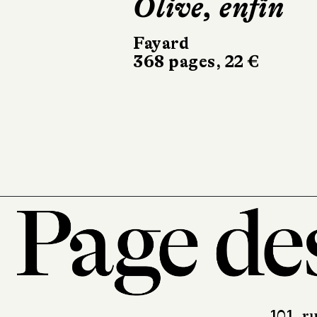
Retour à
Martha's
Vineyard
10/18
408 pages, 8,40 €
101, r