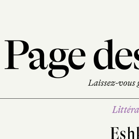
Littéra
Esh