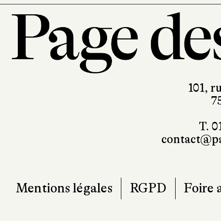
101, r
7
T. 0
contact@pa
Mentions légales
RGPD
Foire 