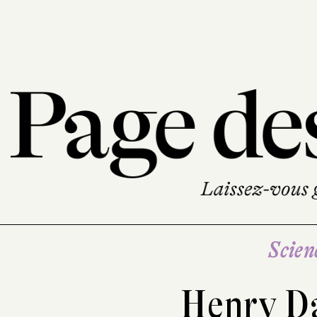
Scien
Henry D