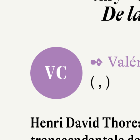
De l
✒ Valér
VC
( , )
Henri David Thorea