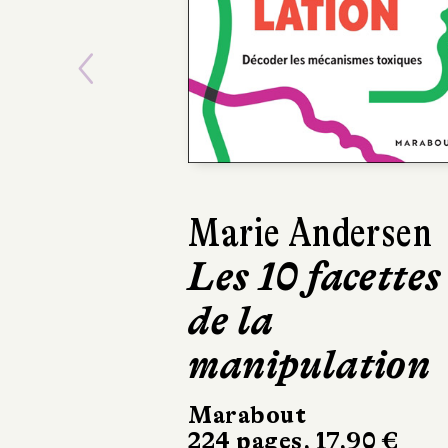
Previous
Marie Andersen
Isab
Les 10 facettes
Du c
de la
Indi
manipulation
Le Liv
528 pa
Marabout
224 pages, 17,90 €