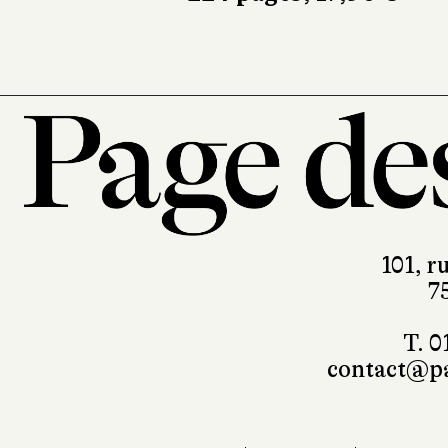
101, r
7
T. 0
contact@pa