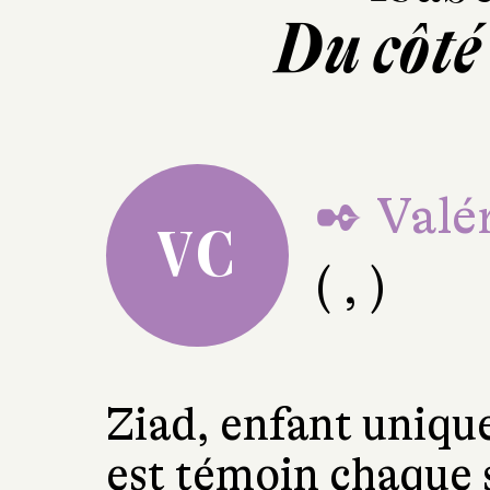
Du côté
✒ Valér
VC
( , )
Ziad, enfant uniqu
est témoin chaque s