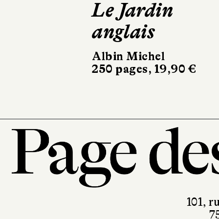
Le Jardin
L'Éléganc
anglais
animale
Albin Michel
Minuit
250 pages, 19,90 €
176 pages, 19 €
101, r
7