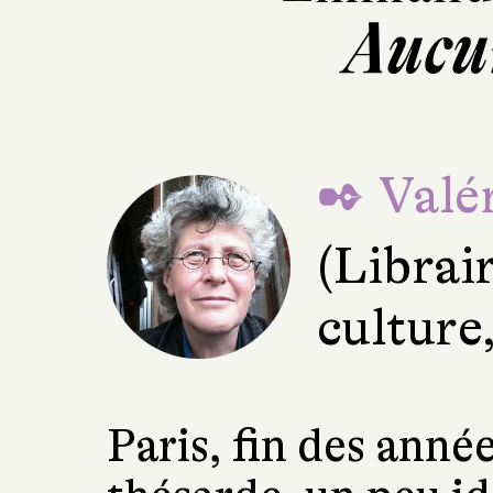
Aucu
✒ Valér
(Librai
culture
Paris, fin des anné