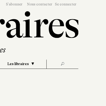
S'abonner
Nous contacter
Se connecter
Les libraires
🔎