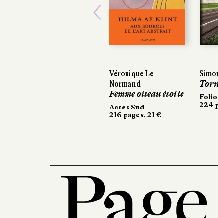
Previous
Véronique Le
Simon
Normand
Torn
Femme oiseau étoile
Folio
224 p
Actes Sud
216 pages, 21 €