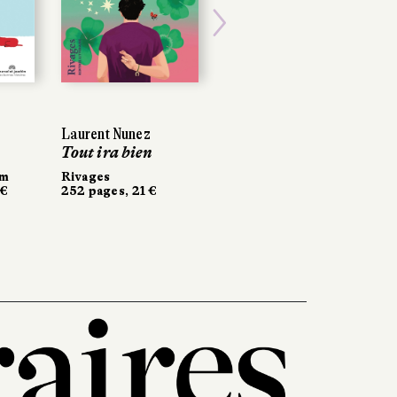
Next
Laurent Nunez
Tout ira bien
im
Rivages
 €
252 pages, 21 €