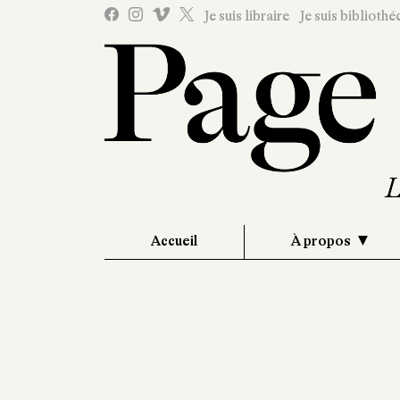
Je suis libraire
Je suis bibliothé
Accueil
À propos