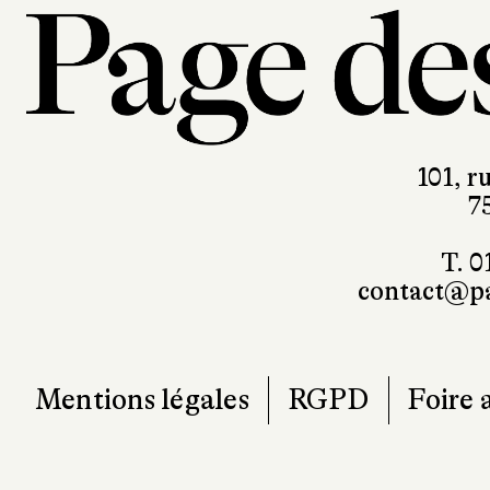
101, r
7
T. 0
contact@pa
Mentions légales
RGPD
Foire 