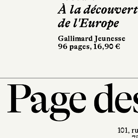
101, r