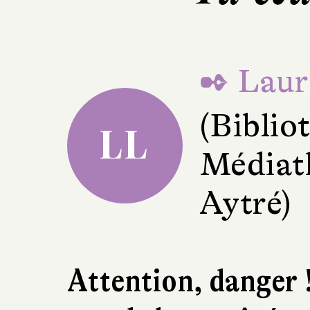
✒ Laure
(Bibli
LL
Médiath
Aytré)
Attention, danger !