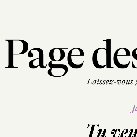
J
Tu veu