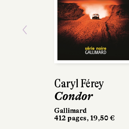
Previous
Doa
L’Honorable
société
Gallimard