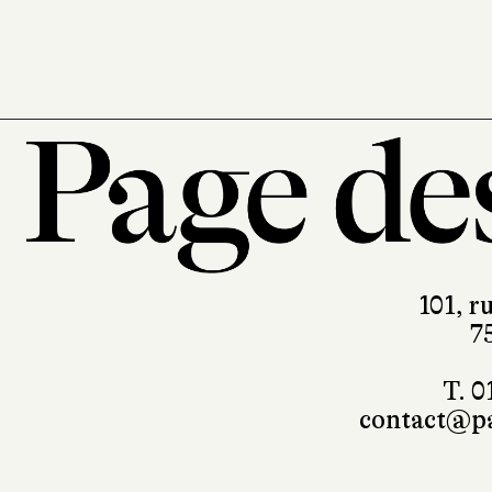
336 pages, 18,30 €
101, r
7
T. 0
contact@pa