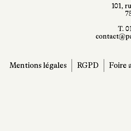
101, r
7
T. 0
contact@pa
Mentions légales
RGPD
Foire 