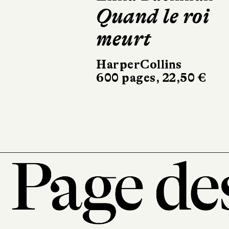
Froidevaux-
Metterie
Pleine et douc
Folio
194 pages, 8,30 €