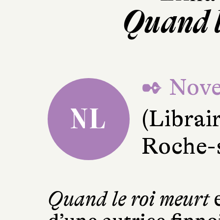
Quand l
✒ Nove
NL
(Librai
Roche-
Quand le roi meurt
e