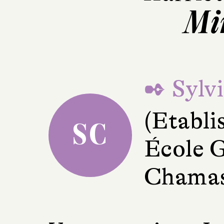
Mi
✒ Sylvi
(Etabli
SC
École G
Chama