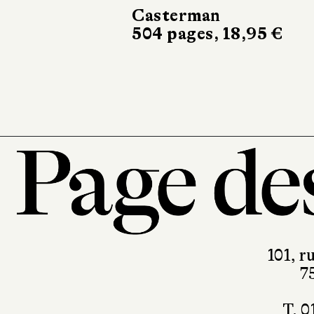
lac
Casterman
504 pages, 18,95 €
Bayard
12,90 
101, r
7
T. 0