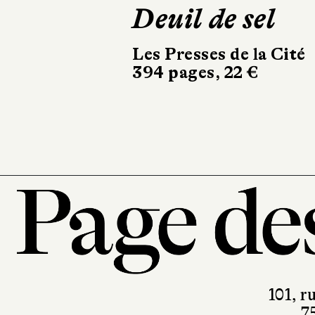
Deuil de sel
Les Jours de
verre
Les Presses de la Cité
394 pages, 22 €
Gallimard
502 pages, 25 €
101, r
7