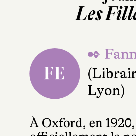
Les Fil
✒ Fann
FE
(Librai
Lyon)
À Oxford, en 1920,