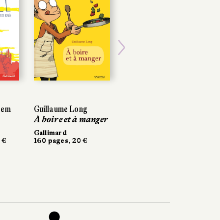
Next
cem
Guillaume Long
À boire et à manger
Gallimard
 €
160 pages, 20 €