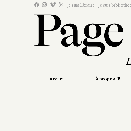
Je suis libraire
Je suis bibliothé
Accueil
À propos