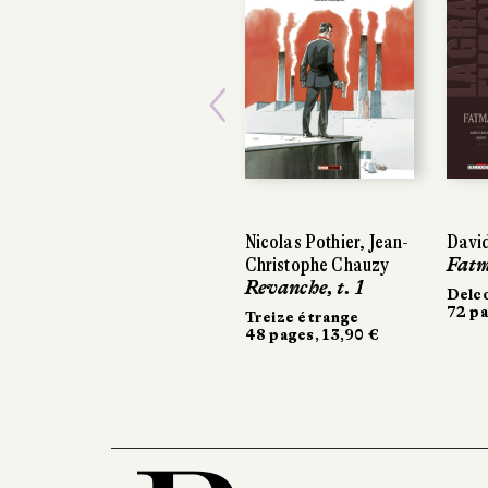
Previous
Nicolas Pothier, Jean-
David
Christophe Chauzy
Fat
Revanche, t. 1
Delc
72 pa
Treize étrange
48 pages, 13,90 €