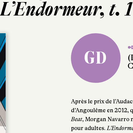
L’Endormeur, t. 1
✒
GD
(
C
Après le prix de l’Audac
d’Angoulême en 2012, q
Beat
, Morgan Navarro 
pour adultes.
L’Endorm