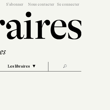
S'abonner
Nous contacter
Se connecter
Les libraires
🔎