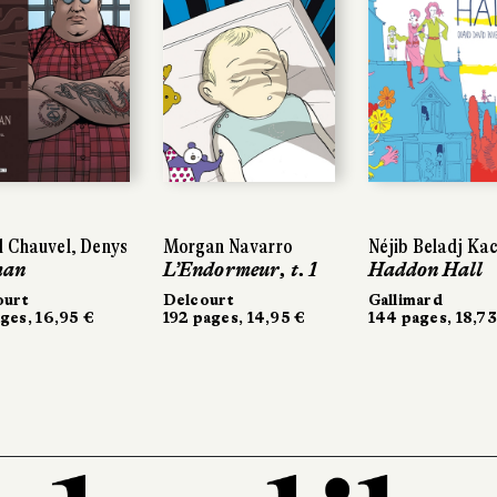
 Chauvel, Denys
Morgan Navarro
Néjib Beladj Ka
man
L’Endormeur, t. 1
Haddon Hall
ourt
Delcourt
Gallimard
ges, 16,95 €
192 pages, 14,95 €
144 pages, 18,73