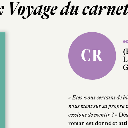
 Voyage du carnet 
✒
CR
(
L
G
« Êtes-vous certains de b
nous ment sur sa propre vi
cessions de mentir ?
»
Dès 
roman est donné et attis