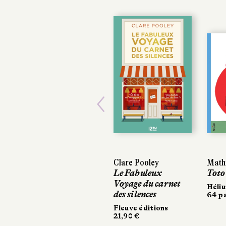
Previous
Clare Pooley
Math
Le Fabuleux
Toto
Voyage du carnet
Héli
des silences
64 pa
Fleuve éditions
21,90 €