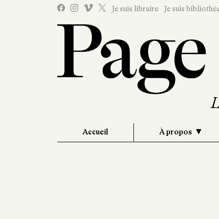
Je suis libraire
Je suis bibliothé
Accueil
À propos