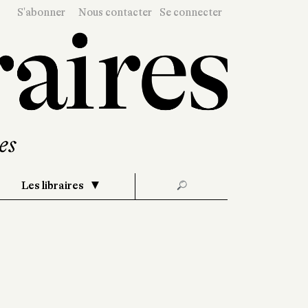
S'abonner
Nous contacter
Se connecter
Les libraires
🔎