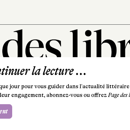
inuer la lecture ...
101, rue Saint-Lazare
75009 Paris
ue jour pour vous guider dans l'actualité littéraire 
T. 01 44 41 97 20
et leur engagement, abonnez-vous ou offrez
Page des 
contact@pagedeslibraires.com
ent
Foire aux questions
CGV