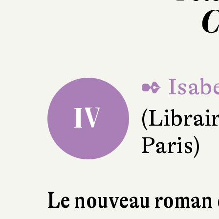
C
✒ Isabe
IV
(Librai
Paris)
Le nouveau roman d