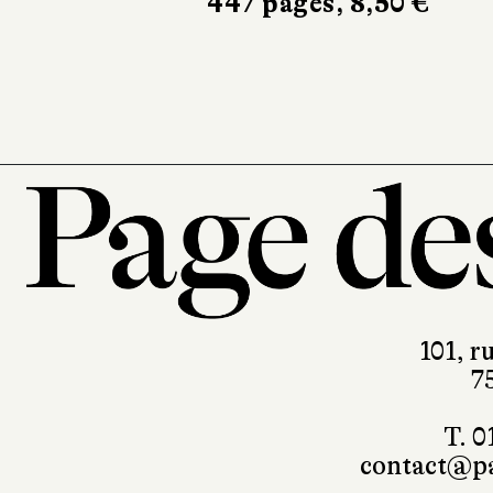
Les Presses de la Cit
612 pages, 23,50 €
101, r
7
T. 0
contact@pa