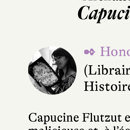
Capuci
✒ Hono
(Librai
Histoir
Capucine Flutzut es