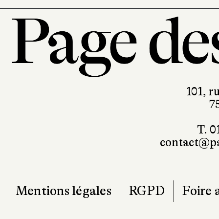
101, r
7
T. 0
contact@pa
Mentions légales
RGPD
Foire 