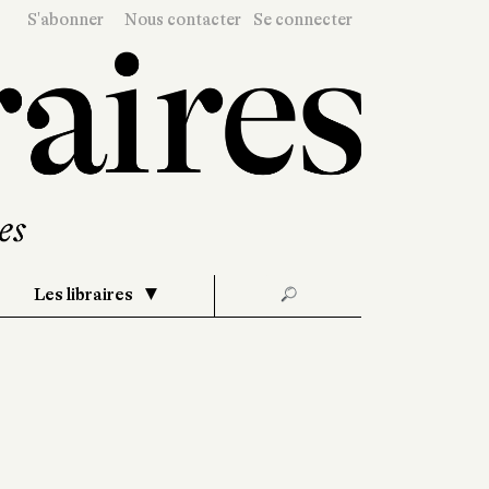
S'abonner
Nous contacter
Se connecter
Les libraires
🔎