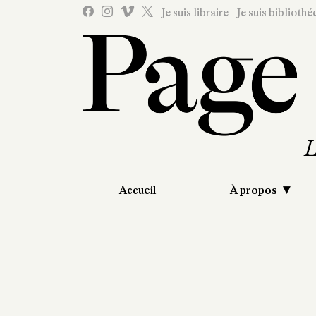
Je suis libraire
Je suis bibliothé
Accueil
À propos