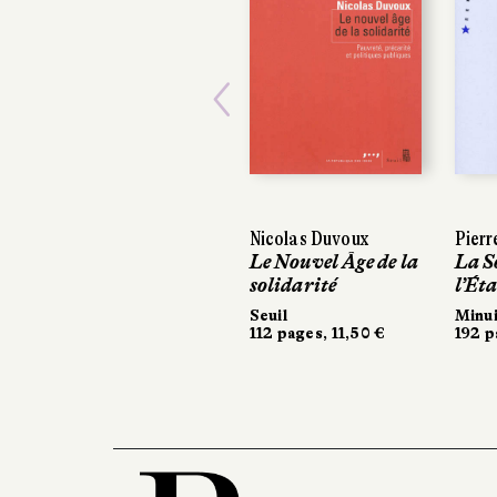
Previous
Nicolas Duvoux
Pierr
Le Nouvel Âge de la
La S
solidarité
l’Éta
Seuil
Minu
112 pages, 11,50 €
192 p