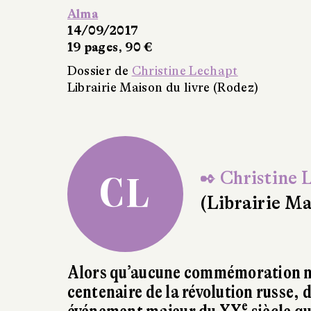
Christian Salmon
Le Projet Blumkine
La Découverte
24/08/2017
277 pages, 19 €
Dossier de
Christine Lechapt
Librairie Maison du livre (Rodez)
❤ Lu et conseillé par
2 libraire(s)