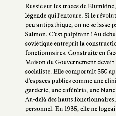
: tour à tour terroriste, tchékiste,
fut exécuté par Staline alors qu’i
la biographie de ce personnage s
auparavant, Christian Salmon n
récit assez étonnant, mêlant élé
historiques. On suit ainsi l’auteur
Russie sur les traces de Blumkine,
légende qui l’entoure. Si le révolu
peu antipathique, on ne se lasse p
Salmon. C’est palpitant ! Au déb
soviétique entreprit la construct
fonctionnaires. Construite en face