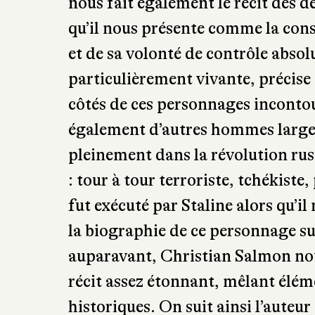
l’Histoire lui donnera raison. Ol
biographie non partisane du dicta
des archives qui a suivi la chute 
la folie et la cruauté de Staline s
dramatiques conséquences que sa p
soviétiques mais également du tr
nous fait également le récit des d
qu’il nous présente comme la cons
et de sa volonté de contrôle abso
particulièrement vivante, précis
côtés de ces personnages incontou
également d’autres hommes large
pleinement dans la révolution rus