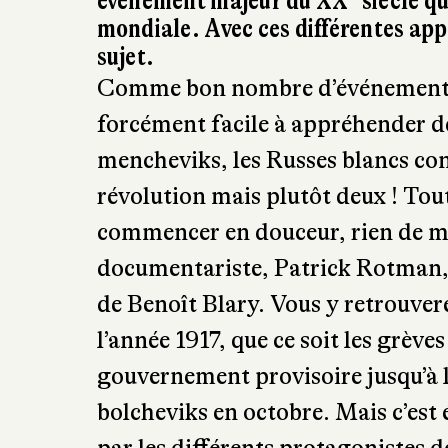
✒ Christine 
CL
(Librairie Ma
Alors qu’aucune commémoration n’e
centenaire de la révolution russe,
e
événement majeur du XX
siècle q
mondiale. Avec ces différentes appr
sujet.
Comme bon nombre d’événements hi
forcément facile à appréhender de
mencheviks, les Russes blancs con
révolution mais plutôt deux ! Tout
commencer en douceur, rien de m