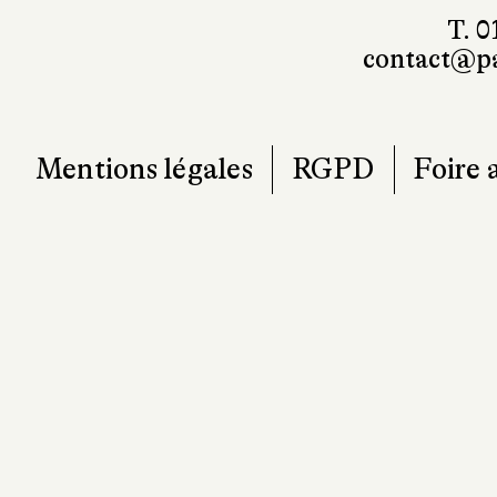
101, r
7
T. 0
contact@pa
Mentions légales
RGPD
Foire 