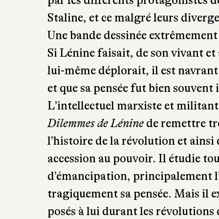
documentariste, Patrick Rotman, i
de Benoît Blary. Vous y retrouver
l’année 1917, que ce soit les grèves
gouvernement provisoire jusqu’à l
bolcheviks en octobre. Mais c’est 
par les différents protagonistes d
Staline, et ce malgré leurs diverg
Une bande dessinée extrêmement li
Si Lénine faisait, de son vivant et
lui-même déplorait, il est navrant
et que sa pensée fut bien souvent
L’intellectuel marxiste et milita