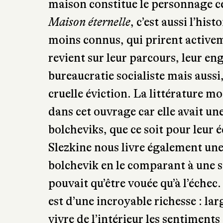
Maison du Gouvernement devait i
socialiste. Elle comportait 550 a
d’espaces publics comme une clini
garderie, une cafétéria, une blanc
Au-delà des hauts fonctionnaires,
personnel. En 1935, elle ne logeai
maison constitue le personnage ce
Maison éternelle
, c’est aussi l’hi
moins connus, qui prirent activem
revient sur leur parcours, leur e
bureaucratie socialiste mais auss
cruelle éviction. La littérature m
dans cet ouvrage car elle avait u