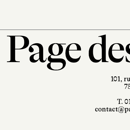
101, r
7
T. 0
contact@pa