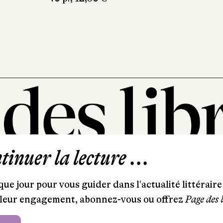
inuer la lecture ...
101, rue Saint-Lazare
75009 Paris
ue jour pour vous guider dans l'actualité littéraire 
T. 01 44 41 97 20
et leur engagement, abonnez-vous ou offrez
Page des 
contact@pagedeslibraires.com