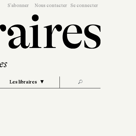
S'abonner
Nous contacter
Se connecter
Les libraires
🔎