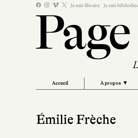
Je suis libraire
Je suis bibliothé
Accueil
À propos
Émilie Frèche