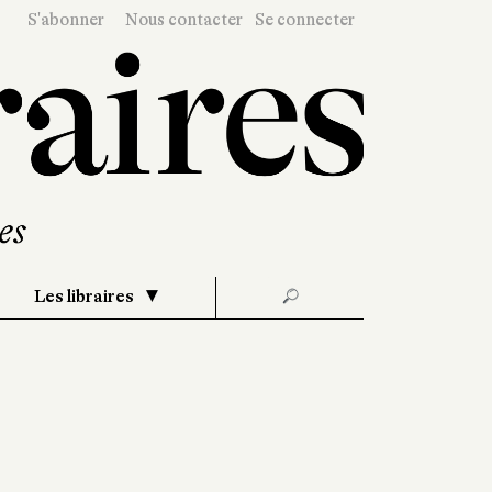
S'abonner
Nous contacter
Se connecter
Les libraires
🔎