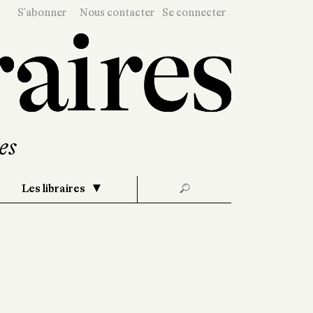
S'abonner
Nous contacter
Se connecter
Les libraires
🔎