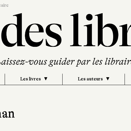
caire
Les livres
Les auteurs
man