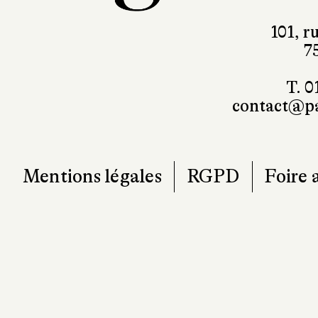
101, r
7
T. 0
contact@pa
Mentions légales
RGPD
Foire 