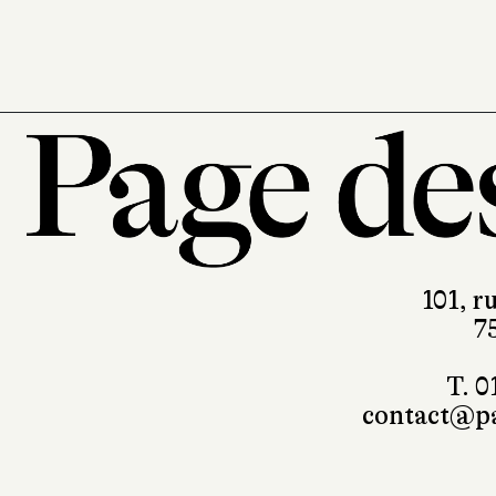
101, r
7
T. 0
contact@pa