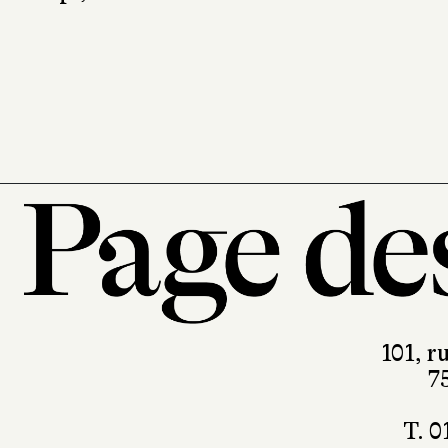
101, r
7
T. 0