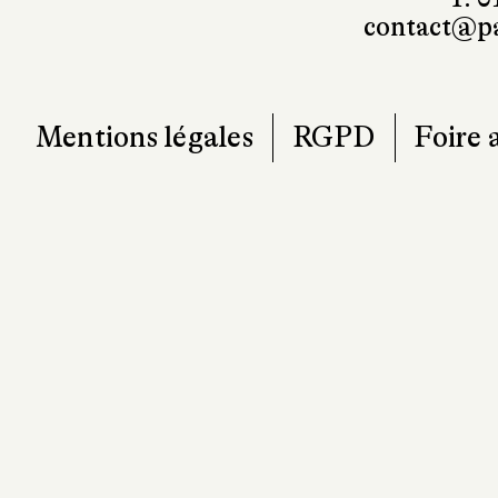
101, r
7
T. 0
contact@pa
Mentions légales
RGPD
Foire 