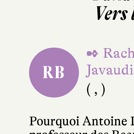
Vers 
✒ Rach
Javaud
RB
( , )
Pourquoi Antoine D