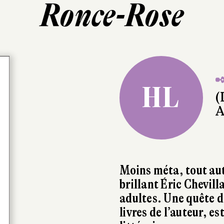
Ronce-Rose
✒
HL
(
A
Moins méta, tout aut
brillant Éric Chevill
adultes. Une quête 
livres de l’auteur, e