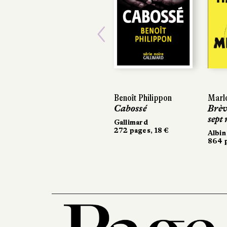
Previous
Benoît Philippon
Marl
Cabossé
Brèv
sept
Gallimard
272 pages, 18 €
Albin
864 p