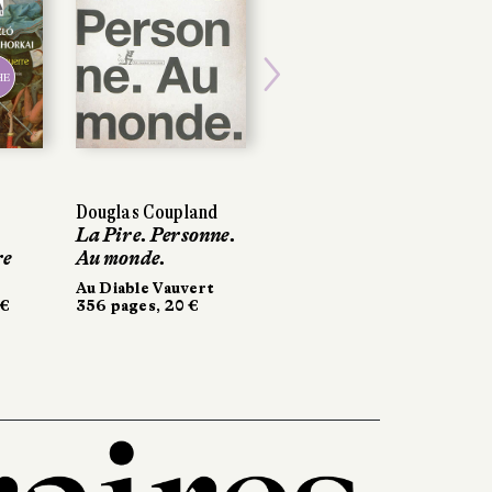
HE
Next
Douglas Coupland
La Pire. Personne.
re
Au monde.
Au Diable Vauvert
 €
356 pages, 20 €