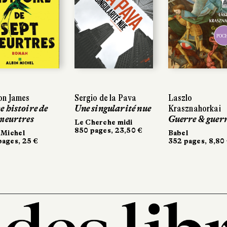
POC
on James
Sergio de la Pava
Laszlo
e histoire de
Une singularité nue
Krasznahorkai
 meurtres
Guerre & guer
Le Cherche midi
850 pages, 23,50 €
 Michel
Babel
ages, 25 €
352 pages, 8,80