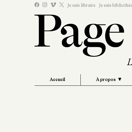
Je suis libraire
Je suis bibliothé
Accueil
À propos