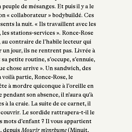
peuple de mésanges. Et puis il y a le
on « collaborateur » bodybuildé. Ces
nts la nuit. « Ils travaillent avec les
, les stations-services ». Ronce-Rose
au contraire de l’habile lecteur qui
 un jour, ils ne rentrent pas. Livrée à
 sa petite routine, s’occupe, s’ennuie,
ue chose arrive ». Un sandwich, des
a voilà partie, Ronce-Rose, le
te à mordre quiconque à l’oreille en
re pendant son absence, il n’aura qu’à
s à la craie. La suite de ce carnet, il
couvrir. Le sordide rattrapera-t-il le
s mots d’enfant ? Il vous appartient
t, depuis
Mourir m’enrhume
(Minuit,