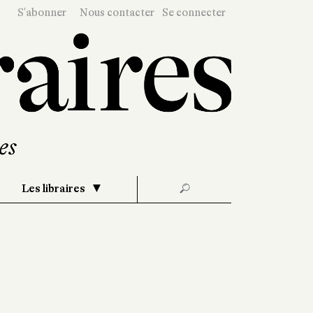
S'abonner
Nous contacter
Se connecter
Les libraires
🔎