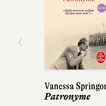
POCHE
Previous
Vanessa Springo
Anna
Patronyme
L'In