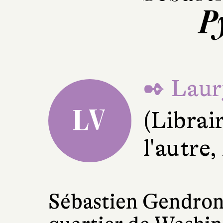
P
✒ Laur
LV
(Librair
l'autre
Sébastien Gendron