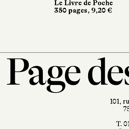
d'He
Le Livre de Poche
350 pages, 9,20 €
Galli
424 pa
101, r
7
T. 0