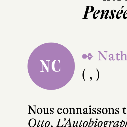
Pensée
✒ Nath
NC
( , )
Nous connaissons 
Otto
,
L’Autobiograph