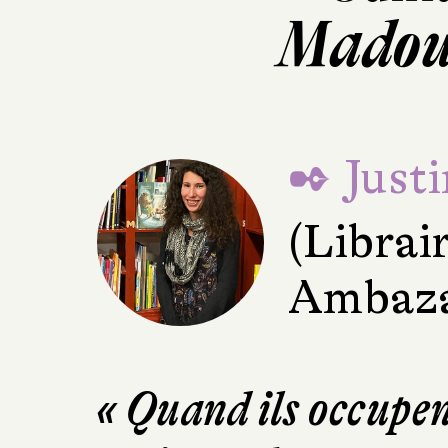
Madou 
✒ Just
(Librai
Ambaz
« Quand ils occupen