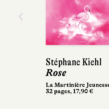
Previous
Coline Pierré
La Terre sens
dessus-dessous
Gründ
32 pages, 14,95 €