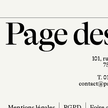
101, r
7
T. 0
contact@pa
Mentions légales
RGPD
Foire 