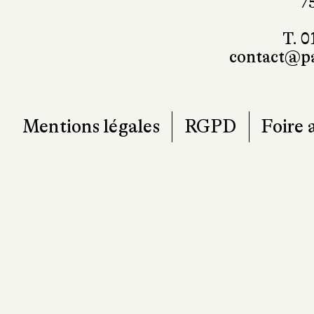
101, r
7
T. 0
contact@pa
Mentions légales
RGPD
Foire 