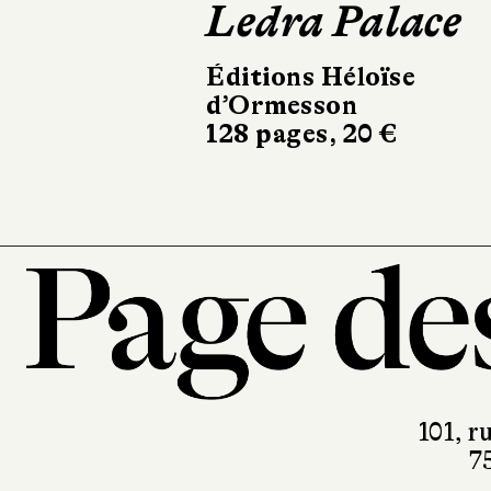
Ledra Palace
100 % Japon
Éditions Héloïse
Picquier Poche
d’Ormesson
600 pages, 12 €
128 pages, 20 €
101, r
7