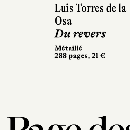
Laurent Coumel,
Tatiana Kaspers
Tchernobyl : l
mémoire
atomisée ?
JC Lattès
112 pages, 9,90 €