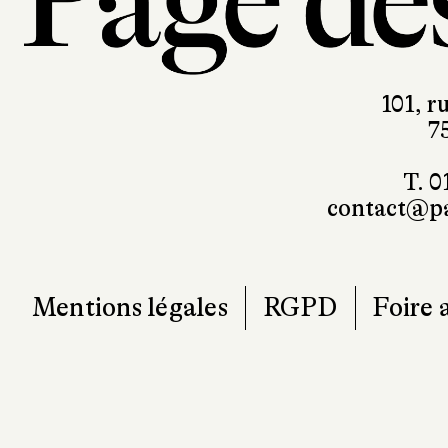
101, r
7
T. 0
contact@pa
Mentions légales
RGPD
Foire 