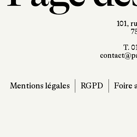
101, r
7
T. 0
contact@pa
Mentions légales
RGPD
Foire 