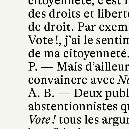
citoyenneté, c’est 
des droits et libert
de droit. Par exem
Vote !, j’ai le sent
de ma citoyenneté
P. —
Mais d’ailleu
convaincre avec
No
A. B. —
Deux publi
abstentionnistes q
Vote !
tous les argu