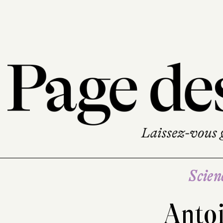
Scien
Anto