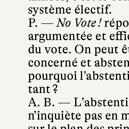
système électif.
P. —
No Vote !
répo
argumentée et effi
du vote. On peut ê
concerné et absten
pourquoi l’abstent
tant ?
A. B. —
L’abstent
n’inquiète pas en 
sur le plan des pri