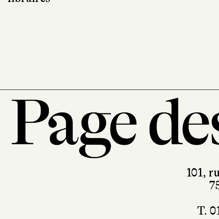
101, r
7
T. 0