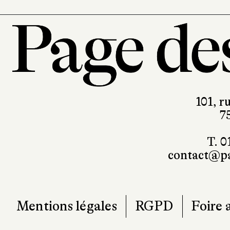
101, r
7
T. 0
contact@pa
Mentions légales
RGPD
Foire 