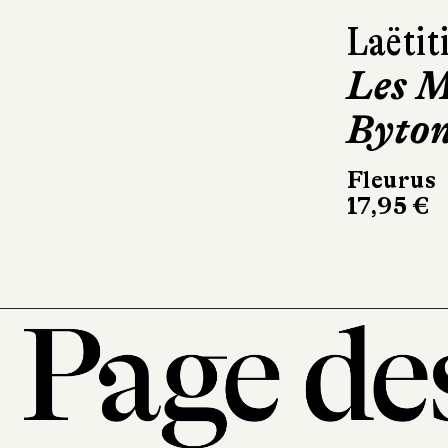
Laëtit
Les M
Byto
Fleurus
17,95 €