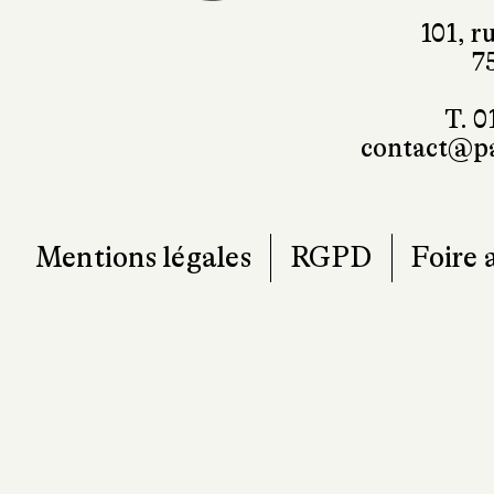
101, r
7
T. 0
contact@pa
Mentions légales
RGPD
Foire 